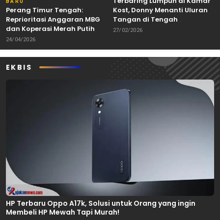
Terbaring Lumpuh di Kamar
BARU
Perang Timur Tengah:
Kost, Donny Menanti Uluran
Reprioritasi Anggaran MBG
Tangan di Tengah
dan Koperasi Merah Putih
Keterbatasan
27/02/2026
24/04/2026
EKBIS
HP Terbaru Oppo A17k, Solusi untuk Orang yang ingin
Membeli HP Mewah Tapi Murah!