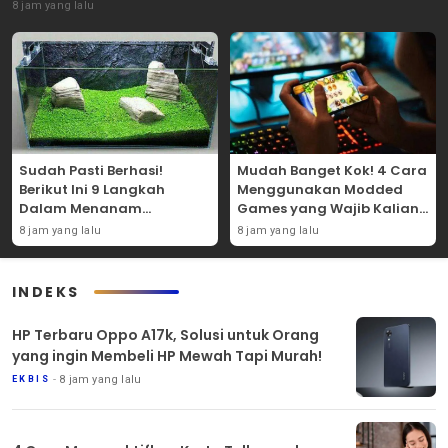
8 jam yang lalu
Sudah Pasti Berhasi!
Mudah Banget Kok! 4 Cara
Berikut Ini 9 Langkah
Menggunakan Modded
Dalam Menanam
Games yang Wajib Kalian
Tanaman Carpet Seed Di
Coba Sendiri!
8 jam yang lalu
8 jam yang lalu
Aquascape!
INDEKS
HP Terbaru Oppo A17k, Solusi untuk Orang
yang ingin Membeli HP Mewah Tapi Murah!
8 jam yang lalu
EKBIS