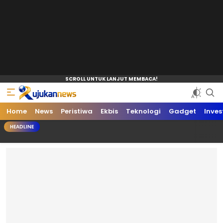
Home
News
Peristiwa
Ekbis
Teknologi
Gadget
Inves
HEADLINE