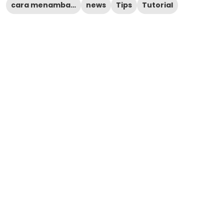
cara menambah followers tiktok dalam 1 menit
news
Tips
Tutorial