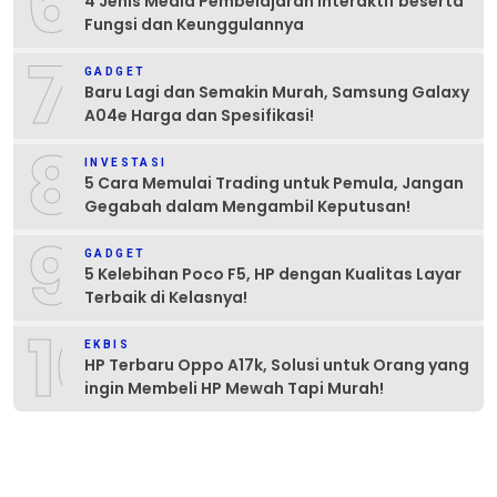
6
4 Jenis Media Pembelajaran Interaktif beserta
Fungsi dan Keunggulannya
7
GADGET
Baru Lagi dan Semakin Murah, Samsung Galaxy
A04e Harga dan Spesifikasi!
8
INVESTASI
5 Cara Memulai Trading untuk Pemula, Jangan
Gegabah dalam Mengambil Keputusan!
9
GADGET
5 Kelebihan Poco F5, HP dengan Kualitas Layar
Terbaik di Kelasnya!
10
EKBIS
HP Terbaru Oppo A17k, Solusi untuk Orang yang
ingin Membeli HP Mewah Tapi Murah!