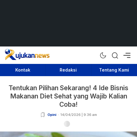
Rujukan News
Satu Rujukan Sejuta Informasi
Kontak
Redaksi
Tentang Kami
Tentukan Pilihan Sekarang! 4 Ide Bisnis
Makanan Diet Sehat yang Wajib Kalian
Coba!
Opini
14/04/2026 | 9:36 am