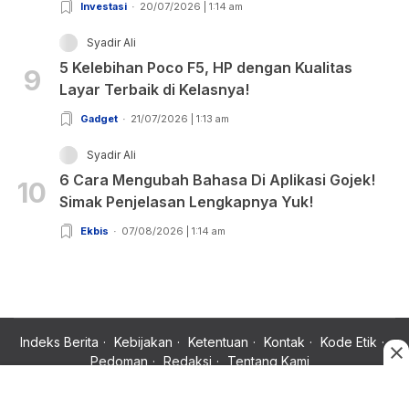
Investasi
20/07/2026 | 1:14 am
Syadir Ali
5 Kelebihan Poco F5, HP dengan Kualitas
9
Layar Terbaik di Kelasnya!
Gadget
21/07/2026 | 1:13 am
Syadir Ali
6 Cara Mengubah Bahasa Di Aplikasi Gojek!
10
Simak Penjelasan Lengkapnya Yuk!
Ekbis
07/08/2026 | 1:14 am
Indeks Berita
Kebijakan
Ketentuan
Kontak
Kode Etik
Pedoman
Redaksi
Tentang Kami
Copyright © 2024 Rujukan News, Satu Rujukan Sejuta Informasi.