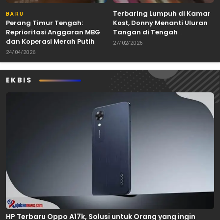
Terbaring Lumpuh di Kamar
BARU
Perang Timur Tengah:
Kost, Donny Menanti Uluran
Reprioritasi Anggaran MBG
Tangan di Tengah
dan Koperasi Merah Putih
Keterbatasan
27/02/2026
24/04/2026
EKBIS
HP Terbaru Oppo A17k, Solusi untuk Orang yang ingin