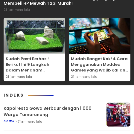
Membeli HP Mewah Tapi Murah!
21 jam yang lalu
Sudah Pasti Berhasi!
Mudah Banget Kok! 4 Cara
Berikut Ini 9 Langkah
Menggunakan Modded
Dalam Menanam
Games yang Wajib Kalian
Tanaman Carpet Seed Di
Coba Sendiri!
21 jam yang lalu
21 jam yang lalu
Aquascape!
INDEKS
Kapolresta Gowa Berbaur dengan 1.000
Warga Tamarunang
7 jam yang lalu
GOWA