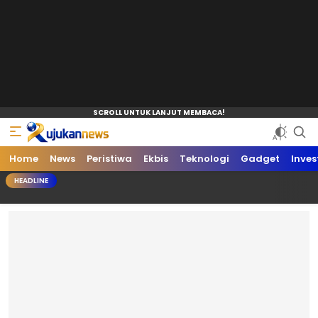
Home
News
Peristiwa
Ekbis
Teknologi
Gadget
Inves
HEADLINE