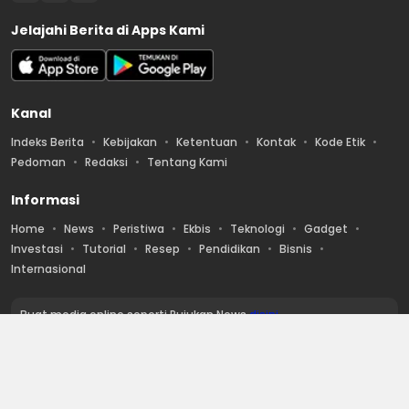
Jelajahi Berita di Apps Kami
Kanal
Indeks Berita
Kebijakan
Ketentuan
Kontak
Kode Etik
Pedoman
Redaksi
Tentang Kami
Informasi
Home
News
Peristiwa
Ekbis
Teknologi
Gadget
Investasi
Tutorial
Resep
Pendidikan
Bisnis
Internasional
Buat media online seperti Rujukan News
disini
Copyright © 2019 rujukannews.com. All rights reserved. by
AMK