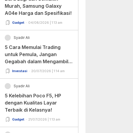
Murah, Samsung Galaxy
A04e Harga dan Spesifikasi!
Gadget
04/08/2026 | 1:13 am
Syadir Ali
5 Cara Memulai Trading
untuk Pemula, Jangan
Gegabah dalam Mengambil
Keputusan!
Investasi
20/07/2026 | 1:14 am
Syadir Ali
5 Kelebihan Poco F5, HP
dengan Kualitas Layar
Terbaik di Kelasnya!
Gadget
21/07/2026 | 1:13 am