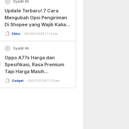
Syadir Ali
Update Terbaru! 7 Cara
Mengubah Opsi Pengiriman
Di Shopee yang Wajib Kalian
Ketahui!
Ekbis
06/08/2026 | 1:14 am
Syadir Ali
Oppo A77s Harga dan
0
Spesifikasi, Rasa Premium
Tapi Harga Masih
Bersahabat!
Gadget
29/07/2026 | 1:13 am