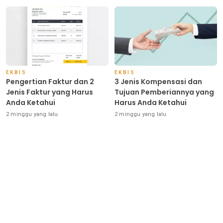
EKBIS
EKBIS
Pengertian Faktur dan 2
3 Jenis Kompensasi dan
Jenis Faktur yang Harus
Tujuan Pemberiannya yang
Anda Ketahui
Harus Anda Ketahui
2 minggu yang lalu
2 minggu yang lalu