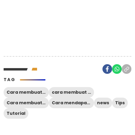
TAG
Cara membuat blog yang menarik
cara membuat blog yang menghasilkan uang
Cara membuat blog yang menghasilkan uang untuk pemula
Cara mendapatkan uang dari blog
news
Tips
Tutorial