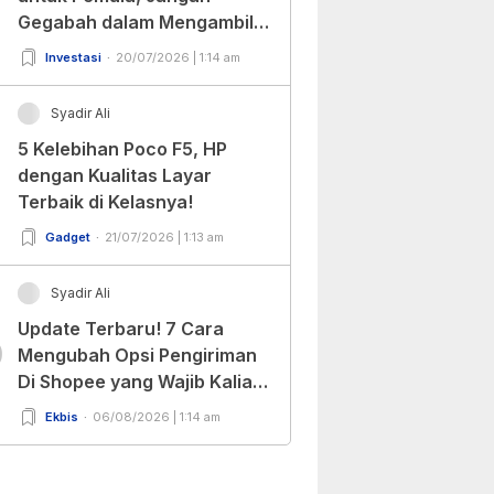
Gegabah dalam Mengambil
Keputusan!
Investasi
20/07/2026 | 1:14 am
Syadir Ali
5 Kelebihan Poco F5, HP
dengan Kualitas Layar
Terbaik di Kelasnya!
Gadget
21/07/2026 | 1:13 am
Syadir Ali
Update Terbaru! 7 Cara
0
Mengubah Opsi Pengiriman
Di Shopee yang Wajib Kalian
Ketahui!
Ekbis
06/08/2026 | 1:14 am