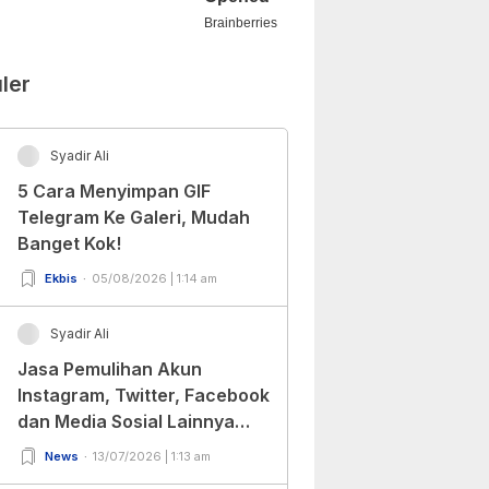
ler
Syadir Ali
5 Cara Menyimpan GIF
Telegram Ke Galeri, Mudah
Banget Kok!
Ekbis
05/08/2026 | 1:14 am
Syadir Ali
Jasa Pemulihan Akun
Instagram, Twitter, Facebook
dan Media Sosial Lainnya
(Update Terbaru 2022)
News
13/07/2026 | 1:13 am