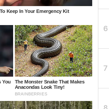
6
7
8