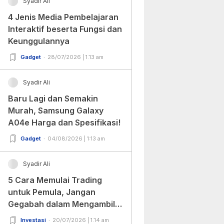
Syadir Ali
4 Jenis Media Pembelajaran
Interaktif beserta Fungsi dan
Keunggulannya
Gadget
28/07/2026 | 1:13 am
Syadir Ali
Baru Lagi dan Semakin
Murah, Samsung Galaxy
A04e Harga dan Spesifikasi!
Gadget
04/08/2026 | 1:13 am
Syadir Ali
5 Cara Memulai Trading
untuk Pemula, Jangan
Gegabah dalam Mengambil
Keputusan!
Investasi
20/07/2026 | 1:14 am