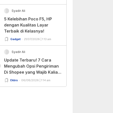
Syadir Ali
5 Kelebihan Poco F5, HP
dengan Kualitas Layar
Terbaik di Kelasnya!
Gadget
21/07/2026 | 1:13 am
Syadir Ali
Update Terbaru! 7 Cara
0
Mengubah Opsi Pengiriman
Di Shopee yang Wajib Kalian
Ketahui!
Ekbis
06/08/2026 | 1:14 am