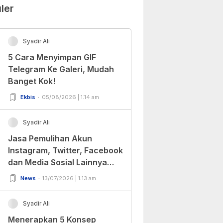
ler
Syadir Ali
5 Cara Menyimpan GIF
Telegram Ke Galeri, Mudah
Banget Kok!
Ekbis
05/08/2026 | 1:14 am
Syadir Ali
Jasa Pemulihan Akun
Instagram, Twitter, Facebook
dan Media Sosial Lainnya
(Update Terbaru 2022)
News
13/07/2026 | 1:13 am
Syadir Ali
Menerapkan 5 Konsep