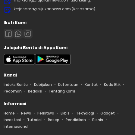
marketing@rujukannews.com (Marketing)
kerjasama@rujukannews.com (Kerjasama)
Ikuti Kami
Jelajahi Berita di Apps Kami
Kanal
Indeks Berita
Kebijakan
Ketentuan
Kontak
Kode Etik
Pedoman
Redaksi
Tentang Kami
Informasi
Home
News
Peristiwa
Ekbis
Teknologi
Gadget
Investasi
Tutorial
Resep
Pendidikan
Bisnis
Internasional