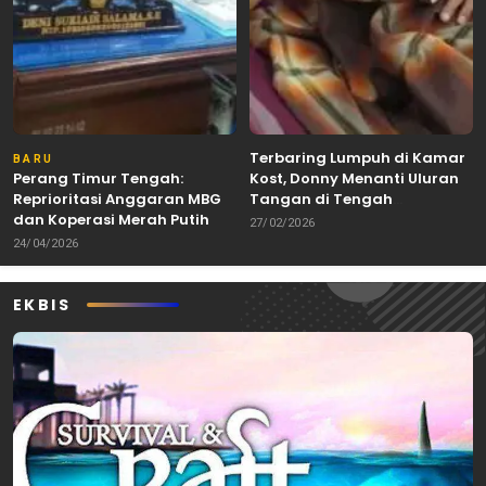
Terbaring Lumpuh di Kamar
BARU
Perang Timur Tengah:
Kost, Donny Menanti Uluran
Reprioritasi Anggaran MBG
Tangan di Tengah
dan Koperasi Merah Putih
Keterbatasan
27/02/2026
24/04/2026
EKBIS