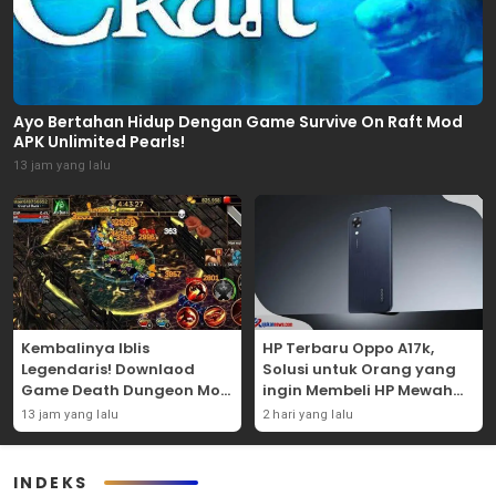
Ayo Bertahan Hidup Dengan Game Survive On Raft Mod
APK Unlimited Pearls!
13 jam yang lalu
Kembalinya Iblis
HP Terbaru Oppo A17k,
Legendaris! Downlaod
Solusi untuk Orang yang
Game Death Dungeon Mod
ingin Membeli HP Mewah
APK Dan Mainkan
Tapi Murah!
13 jam yang lalu
2 hari yang lalu
Sekarang Juga!
INDEKS