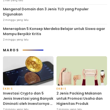
2 hari yang lalu
Mengenal Domain dan 3 Jenis TLD yang Populer
Digunakan
2 minggu yang lalu
Menerapkan 5 Konsep Merdeka Belajar untuk Siswa agar
Mampu Berpikir Kritis
2 minggu yang lalu
MAROS
EKBIS
EKBIS
Investasi Crypto dan 5
2 Jenis Packing Makanan
Jenis Investasi yang Banyak
untuk Promosi Usaha dan
Diminati oleh Investornya di
Higienitas Produk
Indonesia
2 minggu yang lalu
2 minggu yang lalu