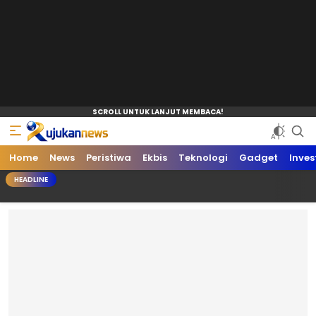
Home
News
Peristiwa
Ekbis
Teknologi
Gadget
Inves
HEADLINE