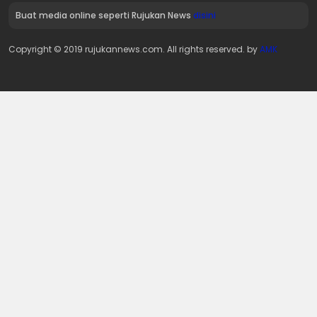
Buat media online seperti Rujukan News
disini
Copyright © 2019 rujukannews.com. All rights reserved. by
AMK