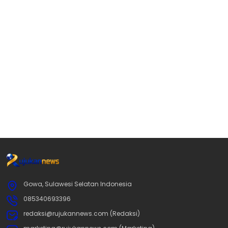
Gowa, Sulawesi Selatan Indonesia
085340693396
redaksi@rujukannews.com (Redaksi)