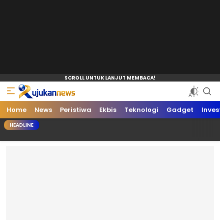
Home
News
Peristiwa
Ekbis
Teknologi
Gadget
Inves
HEADLINE