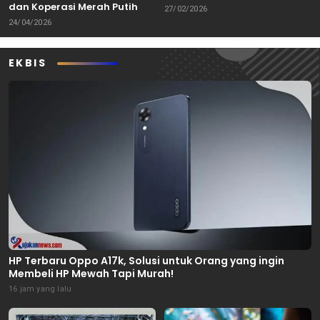
dan Koperasi Merah Putih
Keterbatasan
27/02/2026
24/04/2026
EKBIS
HP Terbaru Oppo A17k, Solusi untuk Orang yang ingin
Membeli HP Mewah Tapi Murah!
16 jam yang lalu