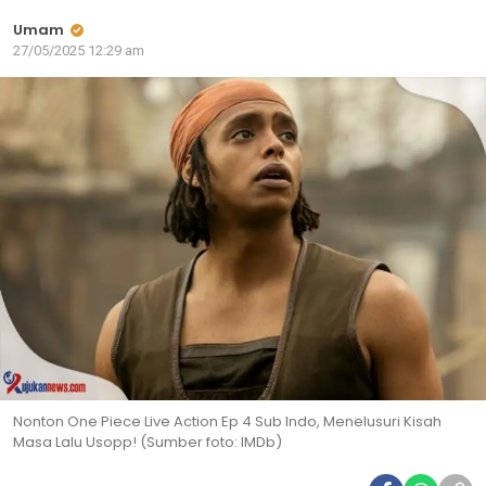
Umam
27/05/2025 12:29 am
Nonton One Piece Live Action Ep 4 Sub Indo, Menelusuri Kisah
Masa Lalu Usopp! (Sumber foto: IMDb)