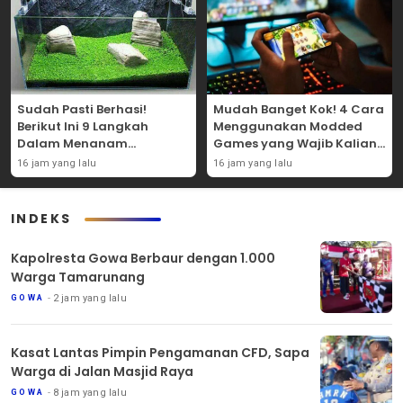
Sudah Pasti Berhasi!
Mudah Banget Kok! 4 Cara
Berikut Ini 9 Langkah
Menggunakan Modded
Dalam Menanam
Games yang Wajib Kalian
Tanaman Carpet Seed Di
Coba Sendiri!
16 jam yang lalu
16 jam yang lalu
Aquascape!
INDEKS
Kapolresta Gowa Berbaur dengan 1.000
Warga Tamarunang
2 jam yang lalu
GOWA
Kasat Lantas Pimpin Pengamanan CFD, Sapa
Warga di Jalan Masjid Raya
8 jam yang lalu
GOWA