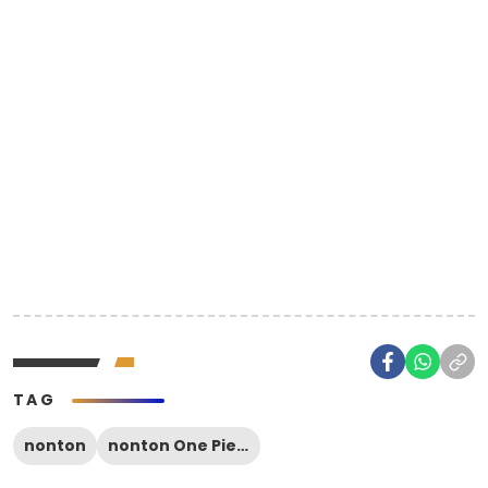
TAG
nonton
nonton One Piece Live Action ep 4