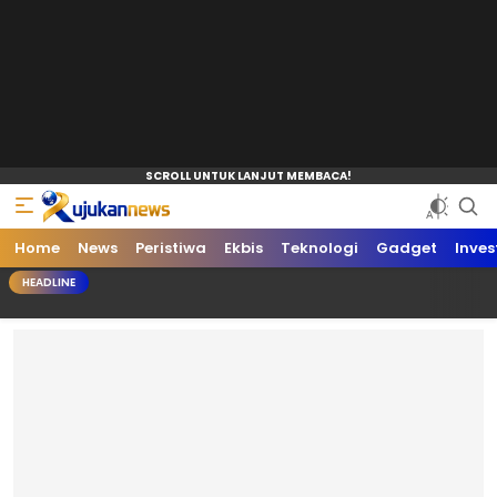
Home
News
Peristiwa
Ekbis
Teknologi
Gadget
Inves
HEADLINE