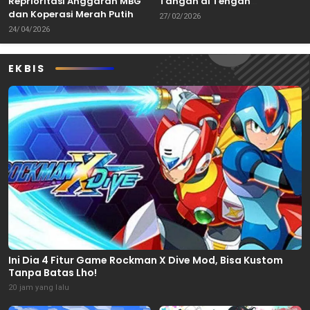
Reprioritasi Anggaran MBG
Tangan di Tengah
dan Koperasi Merah Putih
Keterbatasan
27/02/2026
24/04/2026
EKBIS
Ini Dia 4 Fitur Game Rockman X Dive Mod, Bisa Kustom
Tanpa Batas Lho!
20 jam yang lalu