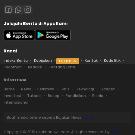
Jelajahi Berita di Apps Kami
Kanal
Indeks Berita
Kebijakan
Ketentuan
Kontak
Kode Etik
TUTUP
Pedoman
Redaksi
Tentang Kami
Informasi
Home
News
Peristiwa
Ekbis
Teknologi
Gadget
Investasi
Tutorial
Resep
Pendidikan
Bisnis
Internasional
Buat media online seperti Rujukan News
disini
Copyright © 2019 rujukannews.com. All rights reserved. by
AMK