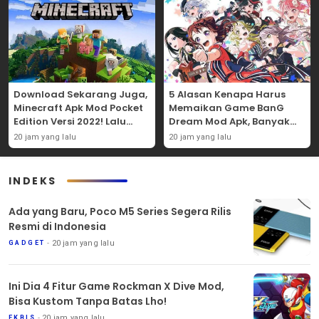
Download Sekarang Juga,
5 Alasan Kenapa Harus
Minecraft Apk Mod Pocket
Memaikan Game BanG
Edition Versi 2022! Lalu
Dream Mod Apk, Banyak
Nikmati 5 Fitur
Karakter Uniknya Lho!
20 jam yang lalu
20 jam yang lalu
Menariknya!
INDEKS
Ada yang Baru, Poco M5 Series Segera Rilis
Resmi di Indonesia
20 jam yang lalu
GADGET
Ini Dia 4 Fitur Game Rockman X Dive Mod,
Bisa Kustom Tanpa Batas Lho!
20 jam yang lalu
EKBIS