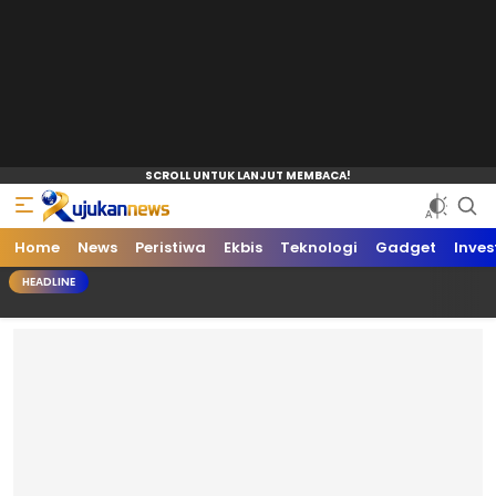
Home
News
Peristiwa
Ekbis
Teknologi
Gadget
Inves
HEADLINE