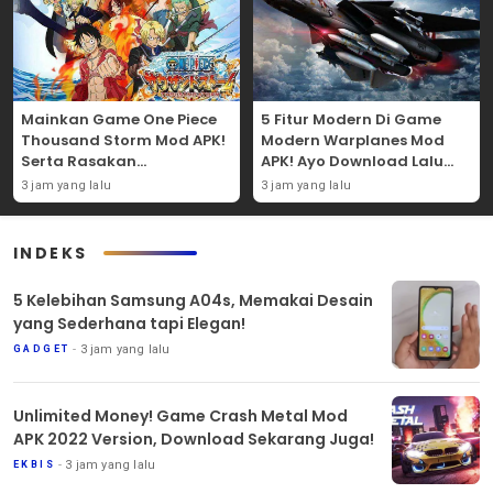
Mainkan Game One Piece
5 Fitur Modern Di Game
Thousand Storm Mod APK!
Modern Warplanes Mod
Serta Rasakan
APK! Ayo Download Lalu
Pengalaman Serunya!
Mainkan Sekarang Juga!
3 jam yang lalu
3 jam yang lalu
INDEKS
5 Kelebihan Samsung A04s, Memakai Desain
yang Sederhana tapi Elegan!
3 jam yang lalu
GADGET
Unlimited Money! Game Crash Metal Mod
APK 2022 Version, Download Sekarang Juga!
3 jam yang lalu
EKBIS