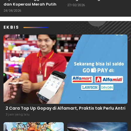
dan Koperasi Merah Putih
Keterbatasan
27/02/2026
24/04/2026
EKBIS
2 Cara Top Up Gopay di Alfamart, Praktis tak Perlu Antri
3 jam yang lalu