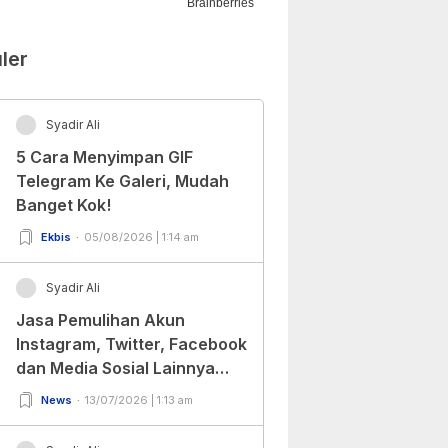
ler
Syadir Ali
5 Cara Menyimpan GIF
Telegram Ke Galeri, Mudah
Banget Kok!
Ekbis
05/08/2026 | 1:14 am
Syadir Ali
Jasa Pemulihan Akun
Instagram, Twitter, Facebook
dan Media Sosial Lainnya
(Update Terbaru 2022)
News
13/07/2026 | 1:13 am