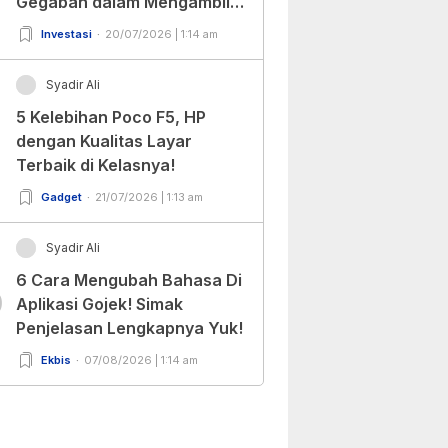
Gegabah dalam Mengambil
Keputusan!
Investasi
20/07/2026 | 1:14 am
Syadir Ali
5 Kelebihan Poco F5, HP
dengan Kualitas Layar
Terbaik di Kelasnya!
Gadget
21/07/2026 | 1:13 am
Syadir Ali
6 Cara Mengubah Bahasa Di
0
Aplikasi Gojek! Simak
Penjelasan Lengkapnya Yuk!
Ekbis
07/08/2026 | 1:14 am