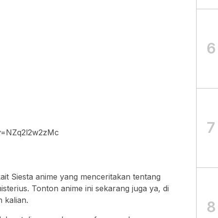
6
7
?v=NZq2l2w2zMc
rkait Siesta anime yang menceritakan tentang
isterius. Tonton anime ini sekarang juga ya, di
 kalian.
8