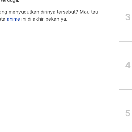
 terduga.
 yang menyudutkan dirinya tersebut? Mau tau
3
sta
anime
ini di akhir pekan ya.
4
5