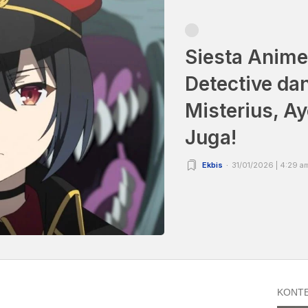
Siesta Anime
Detective da
Misterius, A
Juga!
Ekbis
31/01/2026 | 4:29 a