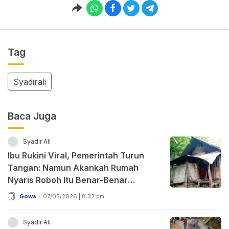
Tag
Syadirali
Baca Juga
Syadir Ali
Ibu Rukini Viral, Pemerintah Turun
Tangan: Namun Akankah Rumah
Nyaris Roboh Itu Benar-Benar
Dibenahi?
Gowa
07/05/2026 | 8:32 pm
Syadir Ali