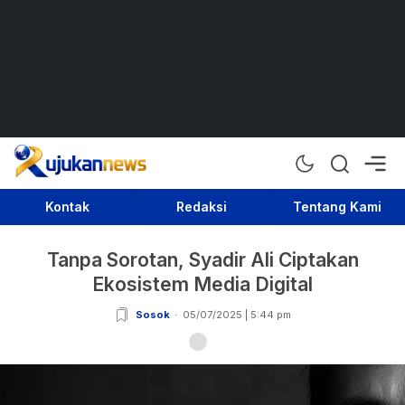
Rujukan News
Satu Rujukan Sejuta Informasi
Kontak
Redaksi
Tentang Kami
Tanpa Sorotan, Syadir Ali Ciptakan
Ekosistem Media Digital
Sosok
05/07/2025 | 5:44 pm