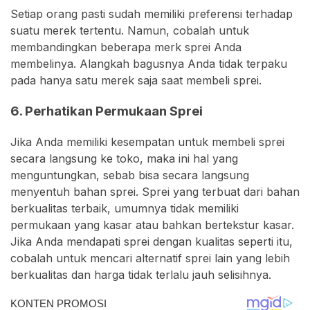
Setiap orang pasti sudah memiliki preferensi terhadap
suatu merek tertentu. Namun, cobalah untuk
membandingkan beberapa merk sprei Anda
membelinya. Alangkah bagusnya Anda tidak terpaku
pada hanya satu merek saja saat membeli sprei.
6. Perhatikan Permukaan Sprei
Jika Anda memiliki kesempatan untuk membeli sprei
secara langsung ke toko, maka ini hal yang
menguntungkan, sebab bisa secara langsung
menyentuh bahan sprei. Sprei yang terbuat dari bahan
berkualitas terbaik, umumnya tidak memiliki
permukaan yang kasar atau bahkan bertekstur kasar.
Jika Anda mendapati sprei dengan kualitas seperti itu,
cobalah untuk mencari alternatif sprei lain yang lebih
berkualitas dan harga tidak terlalu jauh selisihnya.