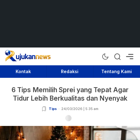
Rujukan News
Satu Rujukan Sejuta Informasi
Kontak
Redaksi
Tentang Kami
6 Tips Memilih Sprei yang Tepat Agar
Tidur Lebih Berkualitas dan Nyenyak
Tips
24/03/2026 | 5:35 am