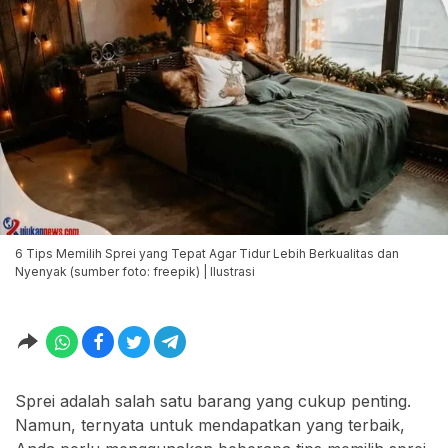
6 Tips Memilih Sprei yang Tepat Agar Tidur Lebih Berkualitas dan
Nyenyak (sumber foto: freepik) | Ilustrasi
Sprei adalah salah satu barang yang cukup penting.
Namun, ternyata untuk mendapatkan yang terbaik,