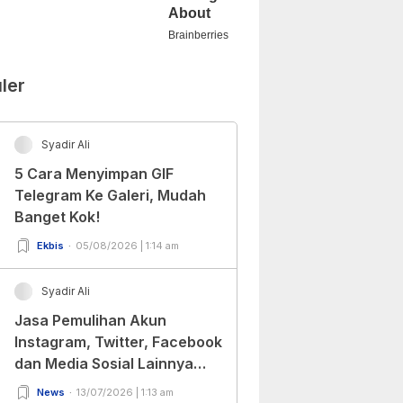
ler
Syadir Ali
5 Cara Menyimpan GIF
Telegram Ke Galeri, Mudah
Banget Kok!
Ekbis
05/08/2026 | 1:14 am
Syadir Ali
Jasa Pemulihan Akun
Instagram, Twitter, Facebook
dan Media Sosial Lainnya
(Update Terbaru 2022)
News
13/07/2026 | 1:13 am