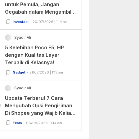
untuk Pemula, Jangan
Gegabah dalam Mengambil
Keputusan!
Investasi
20/07/2026 | 1:14 am
Syadir Ali
5 Kelebihan Poco F5, HP
dengan Kualitas Layar
Terbaik di Kelasnya!
Gadget
21/07/2026 | 1:13 am
Syadir Ali
Update Terbaru! 7 Cara
0
Mengubah Opsi Pengiriman
Di Shopee yang Wajib Kalian
Ketahui!
Ekbis
06/08/2026 | 1:14 am