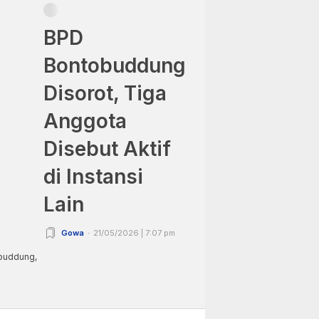
BPD
Bontobuddung
Disorot, Tiga
Anggota
Disebut Aktif
di Instansi
Lain
Gowa
21/05/2026 | 7:07 pm
obuddung,