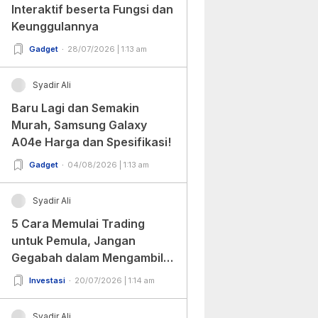
Interaktif beserta Fungsi dan
Keunggulannya
Gadget
28/07/2026 | 1:13 am
Syadir Ali
Baru Lagi dan Semakin
Murah, Samsung Galaxy
A04e Harga dan Spesifikasi!
Gadget
04/08/2026 | 1:13 am
Syadir Ali
5 Cara Memulai Trading
untuk Pemula, Jangan
Gegabah dalam Mengambil
Keputusan!
Investasi
20/07/2026 | 1:14 am
Syadir Ali