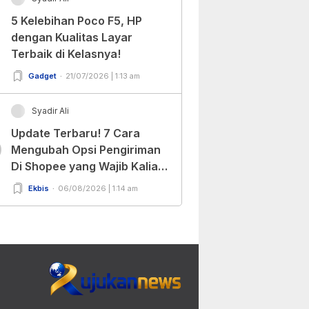
5 Kelebihan Poco F5, HP
dengan Kualitas Layar
Terbaik di Kelasnya!
Gadget
21/07/2026 | 1:13 am
Syadir Ali
Update Terbaru! 7 Cara
0
Mengubah Opsi Pengiriman
Di Shopee yang Wajib Kalian
Ketahui!
Ekbis
06/08/2026 | 1:14 am