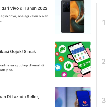
 dari Vivo di Tahun 2022
lagshipnya, apalagi kalau bukan
1
..
ikasi Gojek! Simak
2
online yang cukup dikenali di
n jasa...
n Di Lazada Seller,
3