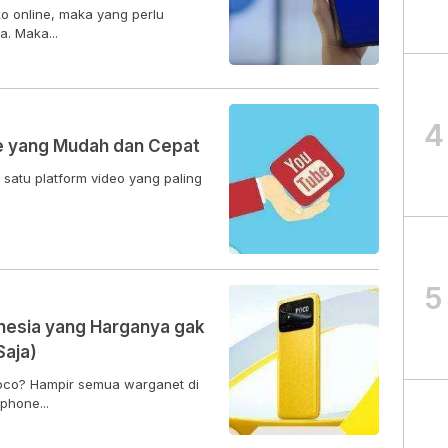
ko online, maka yang perlu
a. Maka...
4
e yang Mudah dan Cepat
 satu platform video yang paling
5
nesia yang Harganya gak
Saja)
Poco? Hampir semua warganet di
phone...