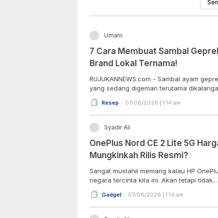
Umam
7 Cara Membuat Sambal Geprek
Brand Lokal Ternama!
RUJUKANNEWS.com - Sambal ayam gepre
yang sedang digemari terutama dikalangan
Resep
07/08/2026 | 1:14 am
Syadir Ali
OnePlus Nord CE 2 Lite 5G Harga
Mungkinkah Rilis Resmi?
Sangat mustahil memang kalau HP OnePlus 
negara tercinta kita ini. Akan tetapi tidak...
Gadget
07/08/2026 | 1:14 am