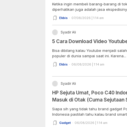
Ketika ingin membeli barang-barang di to
diperhatikan juga adalah jasa ekspedisiny
Ekbis
07/08/2026 | 1:14 am
Syadir Ali
5 Cara Download Video Youtub
Bisa dibilang kalau Youtube menjadi salah
populer di dunia sampai saat ini. Karena...
Ekbis
06/08/2026 | 1:14 am
Syadir Ali
HP Sejuta Umat, Poco C40 Indo
Masuk di Otak (Cuma Sejutaan 
Siapa sih yang tidak tahu brand gadget 
Indonesia pastilah tahu kalau brand smart
Gadget
06/08/2026 | 1:14 am