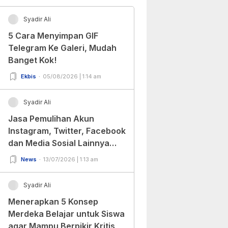
Syadir Ali
5 Cara Menyimpan GIF
Telegram Ke Galeri, Mudah
Banget Kok!
Ekbis
05/08/2026 | 1:14 am
Syadir Ali
Jasa Pemulihan Akun
Instagram, Twitter, Facebook
dan Media Sosial Lainnya
(Update Terbaru 2022)
News
13/07/2026 | 1:13 am
Syadir Ali
Menerapkan 5 Konsep
Merdeka Belajar untuk Siswa
agar Mampu Berpikir Kritis