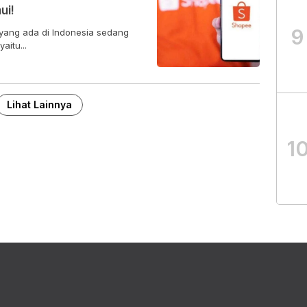
ui!
9
e yang ada di Indonesia sedang
aitu...
Lihat Lainnya
1