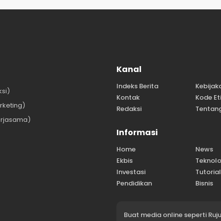
Kanal
Indeks Berita
Kebijak
si)
Kontak
Kode Et
keting)
Redaksi
Tentan
rjasama)
Informasi
Home
News
Ekbis
Teknolo
Investasi
Tutoria
Pendidikan
Bisnis
Buat media online seperti Ru