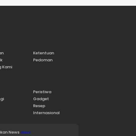
an
Ketentuan
ik
Pedoman
g Kami
Peristiwa
gi
Gadget
l
Resep
Internasional
jukan News
disini