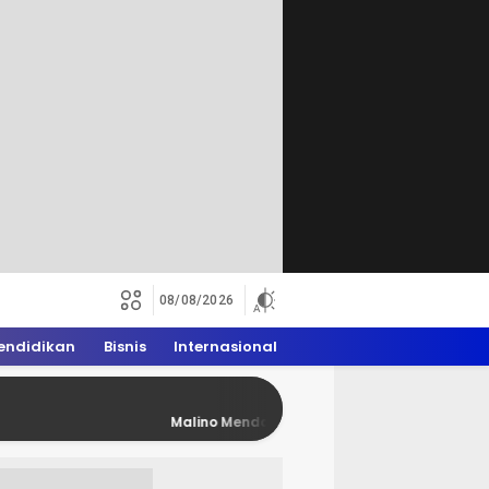
08/08/2026
endidikan
Bisnis
Internasional
Malino Mendadak Penuh Rider Trail, WAM 2026 Dongk