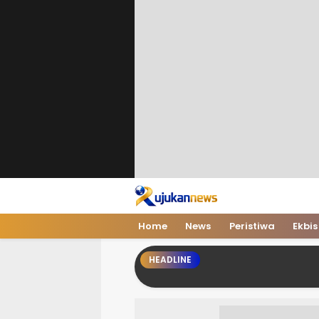
Home
News
Peristiwa
Ekbis
HEADLINE