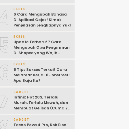
4
EKBIS
6 Cara Mengubah Bahasa
Di Aplikasi Gojek! Simak
Penjelasan Lengkapnya Yuk!
5
EKBIS
Update Terbaru! 7 Cara
Mengubah Opsi Pengiriman
Di Shopee yang Wajib
Kalian Ketahui!
6
EKBIS
5 Tips Sukses Terkait Cara
Melamar Kerja Di Jobstreet!
Apa Saja Itu?
7
GADGET
Infinix Hot 20S, Terlalu
Murah, Terlalu Mewah, dan
Membuat Gelisah (Cuma 2
Jutaan)
8
GADGET
Tecno Pova 4 Pro, Kok Bisa