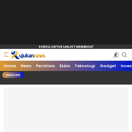
Home
News
Peristiwa
Ekbis
Teknologi
Gadget
Inves
HEADLINE