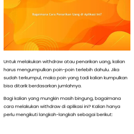
Untuk melakukan withdraw atau penarikan uang, kalian
harus mengumpulkan poin-poin terlebih dahulu. Jika
sudah terkumpul, maka poin yang tadi kalian kumpulkan
bisa ditarik berdasarkan jumlahnya.
Bagi kalian yang mungkin masih bingung, bagaimana
cara melakukan withdraw di aplikasi ini? Kalian hanya
perlu mengikuti langkah-langkah sebagai berikut: