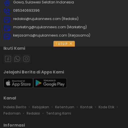
Gowa, Sulawesi Selatan Indonesia
085340693396
redaksi@rujukannews.com (Redaksi)
marketing@rujukannews.com (Marketing)
kerjasama@rujukannews.com (Kerjasama)
TUTUP
Ikuti Kami
Jelajahi Berita di Apps Kami
Kanal
Indeks Berita
Kebijakan
Ketentuan
Kontak
Kode Etik
Pedoman
Redaksi
Tentang Kami
Informasi