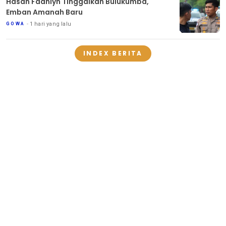
Hasan Fadhlyh Tinggalkan Bulukumba,
Emban Amanah Baru
1 hari yang lalu
GOWA
INDEX BERITA