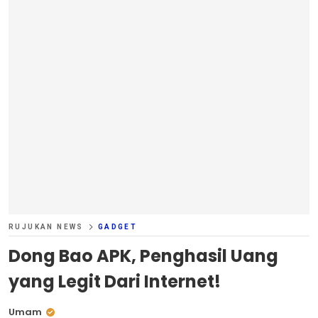
RUJUKAN NEWS
GADGET
Dong Bao APK, Penghasil Uang
yang Legit Dari Internet!
Umam