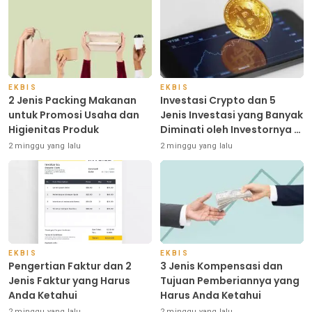
EKBIS
EKBIS
2 Jenis Packing Makanan
Investasi Crypto dan 5
untuk Promosi Usaha dan
Jenis Investasi yang Banyak
Higienitas Produk
Diminati oleh Investornya di
Indonesia
2 minggu yang lalu
2 minggu yang lalu
EKBIS
EKBIS
Pengertian Faktur dan 2
3 Jenis Kompensasi dan
Jenis Faktur yang Harus
Tujuan Pemberiannya yang
Anda Ketahui
Harus Anda Ketahui
2 minggu yang lalu
2 minggu yang lalu