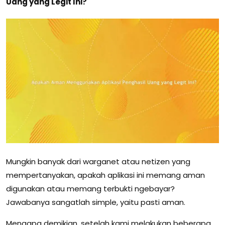
Uang yang Legit Ini?
Mungkin banyak dari warganet atau netizen yang
mempertanyakan, apakah aplikasi ini memang aman
digunakan atau memang terbukti ngebayar?
Jawabanya sangatlah simple, yaitu pasti aman.
Mengapa demikian, setelah kami melakukan beberapa