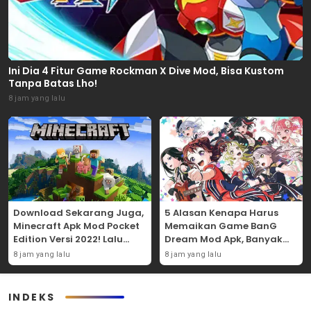
Ini Dia 4 Fitur Game Rockman X Dive Mod, Bisa Kustom
Tanpa Batas Lho!
8 jam yang lalu
Download Sekarang Juga,
5 Alasan Kenapa Harus
Minecraft Apk Mod Pocket
Memaikan Game BanG
Edition Versi 2022! Lalu
Dream Mod Apk, Banyak
Nikmati 5 Fitur
Karakter Uniknya Lho!
8 jam yang lalu
8 jam yang lalu
Menariknya!
INDEKS