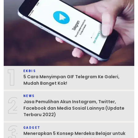
1
EKBIS
5 Cara Menyimpan GIF Telegram Ke Galeri,
Mudah Banget Kok!
2
NEWS
Jasa Pemulihan Akun Instagram, Twitter,
Facebook dan Media Sosial Lainnya (Update
Terbaru 2022)
3
GADGET
Menerapkan 5 Konsep Merdeka Belajar untuk