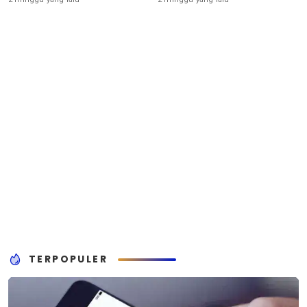
TERPOPULER