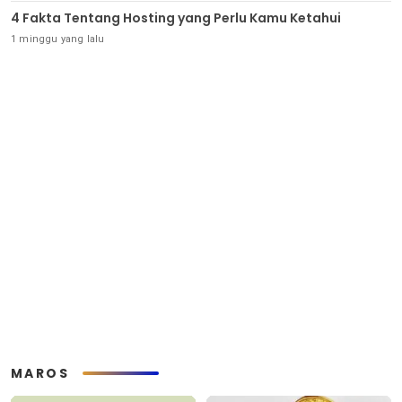
4 Fakta Tentang Hosting yang Perlu Kamu Ketahui
1 minggu yang lalu
MAROS