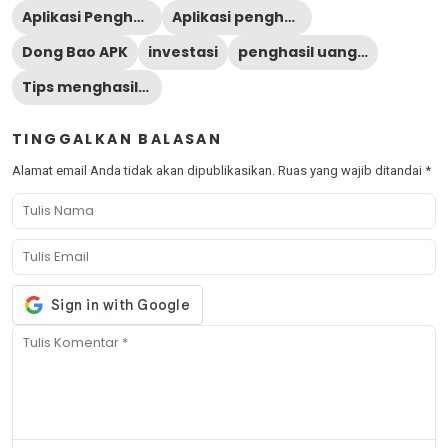
Aplikasi Penghasil Uang
Aplikasi penghasil uang dari internet
Dong Bao APK
investasi
penghasil uang legit
Tips menghasilkan uang dari internet
TINGGALKAN BALASAN
Alamat email Anda tidak akan dipublikasikan.
Ruas yang wajib ditandai
*