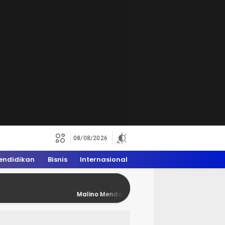
08/08/2026
endidikan
Bisnis
Internasional
Malino Mendadak Penuh Rider Trail, WAM 2026 Dong