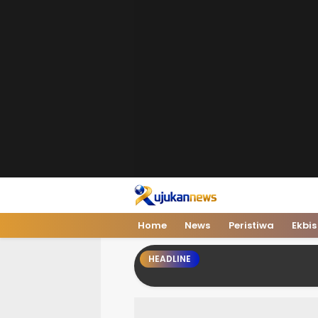
Rujukan News
Satu Rujukan Sejuta Informasi
Home
News
Peristiwa
Ekbis
HEADLINE