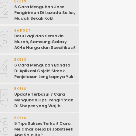
2
EKBIS
6 Cara Mengubah Jasa
Pengiriman Di Lazada Seller,
Mudah Sekali Kok!
3
GADGET
Baru Lagi dan Semakin
Murah, Samsung Galaxy
A04e Harga dan Spesifikasi!
4
EKBIS
6 Cara Mengubah Bahasa
Di Aplikasi Gojek! Simak
Penjelasan Lengkapnya Yuk!
5
EKBIS
Update Terbaru! 7 Cara
Mengubah Opsi Pengiriman
Di Shopee yang Wajib
Kalian Ketahui!
6
EKBIS
5 Tips Sukses Terkait Cara
Melamar Kerja Di Jobstreet!
Apa Saja Itu?