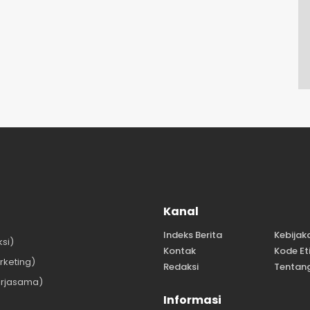
Kanal
Indeks Berita
Kebijak
si)
Kontak
Kode Et
keting)
Redaksi
Tentan
rjasama)
Informasi