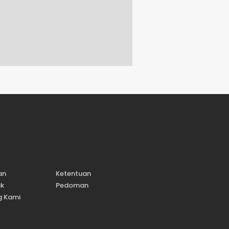
an
Ketentuan
ik
Pedoman
g Kami