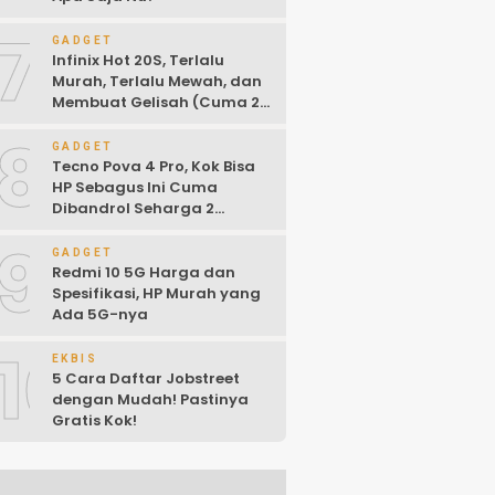
7
GADGET
Infinix Hot 20S, Terlalu
Murah, Terlalu Mewah, dan
Membuat Gelisah (Cuma 2
Jutaan)
8
GADGET
Tecno Pova 4 Pro, Kok Bisa
HP Sebagus Ini Cuma
Dibandrol Seharga 2
Jutaan!
9
GADGET
Redmi 10 5G Harga dan
Spesifikasi, HP Murah yang
Ada 5G-nya
10
EKBIS
5 Cara Daftar Jobstreet
dengan Mudah! Pastinya
Gratis Kok!