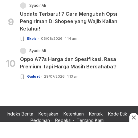
Syadir Ali
Update Terbaru! 7 Cara Mengubah Opsi
9
Pengiriman Di Shopee yang Wajib Kalian
Ketahui!
Ekbis
06/08/2026 | 1:14 am
Syadir Ali
Oppo A77s Harga dan Spesifikasi, Rasa
10
Premium Tapi Harga Masih Bersahabat!
Gadget
29/07/2026 | 1:13 am
Indeks Berita
Kebijakan
Ketentuan
Kontak
Kode Etik
Pedoman
Redaksi
Tentang Kami
Copyright © 2024 Rujukan News, Satu Rujukan Sejuta Informasi.