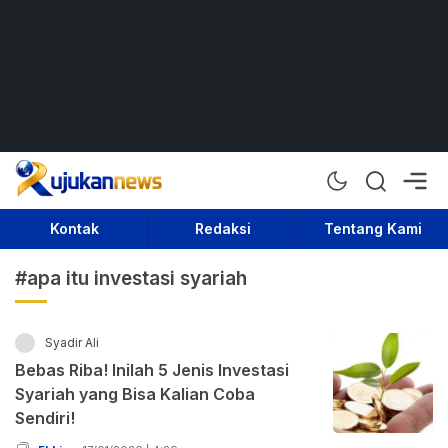
Rujukan News
Satu Rujukan Sejuta Informasi
Kontak
Redaksi
Tentang Kami
#apa itu investasi syariah
Syadir Ali
Bebas Riba! Inilah 5 Jenis Investasi
Syariah yang Bisa Kalian Coba
Sendiri!