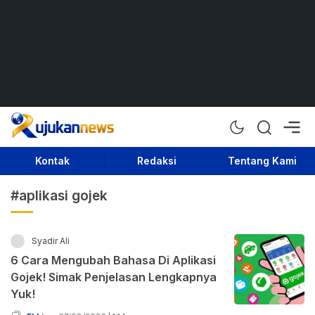
Rujukan News
Satu Rujukan Sejuta Informasi
Kontak
Redaksi
Tentang Kami
#aplikasi gojek
Syadir Ali
6 Cara Mengubah Bahasa Di Aplikasi
Gojek! Simak Penjelasan Lengkapnya
Yuk!