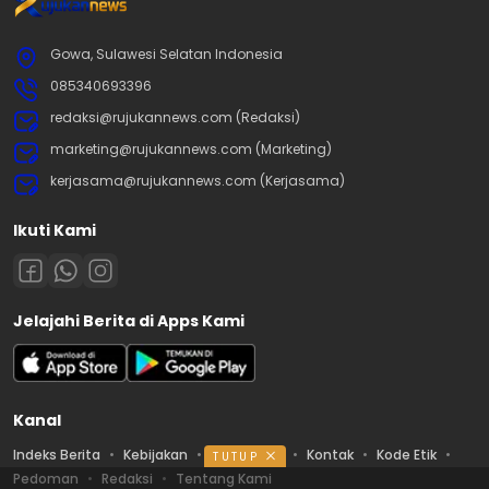
Gowa, Sulawesi Selatan Indonesia
085340693396
redaksi@rujukannews.com (Redaksi)
marketing@rujukannews.com (Marketing)
kerjasama@rujukannews.com (Kerjasama)
Ikuti Kami
Jelajahi Berita di Apps Kami
Kanal
Indeks Berita
Kebijakan
Ketentuan
Kontak
Kode Etik
TUTUP
Pedoman
Redaksi
Tentang Kami