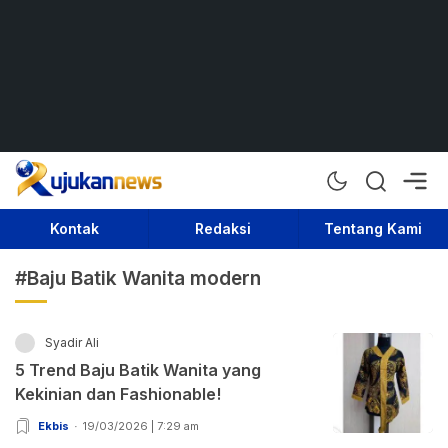
Rujukan News
Satu Rujukan Sejuta Informasi
Kontak
Redaksi
Tentang Kami
#Baju Batik Wanita modern
Syadir Ali
5 Trend Baju Batik Wanita yang
Kekinian dan Fashionable!
Ekbis
19/03/2026 | 7:29 am