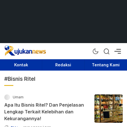
Rujukan News
Satu Rujukan Sejuta Informasi
Kontak
Redaksi
Tentang Kami
#Bisnis Ritel
Umam
Apa Itu Bisnis Ritel? Dan Penjelasan
Lengkap Terkait Kelebihan dan
Kekurangannya!