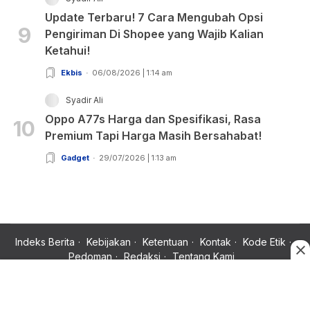
Update Terbaru! 7 Cara Mengubah Opsi
9
Pengiriman Di Shopee yang Wajib Kalian
Ketahui!
Ekbis
06/08/2026 | 1:14 am
Syadir Ali
Oppo A77s Harga dan Spesifikasi, Rasa
10
Premium Tapi Harga Masih Bersahabat!
Gadget
29/07/2026 | 1:13 am
Indeks Berita
Kebijakan
Ketentuan
Kontak
Kode Etik
Pedoman
Redaksi
Tentang Kami
Copyright © 2024 Rujukan News, Satu Rujukan Sejuta Informasi.
All rights reserved.