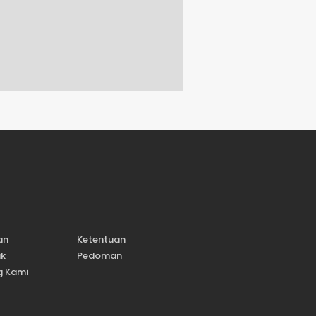
an
Ketentuan
ik
Pedoman
g Kami