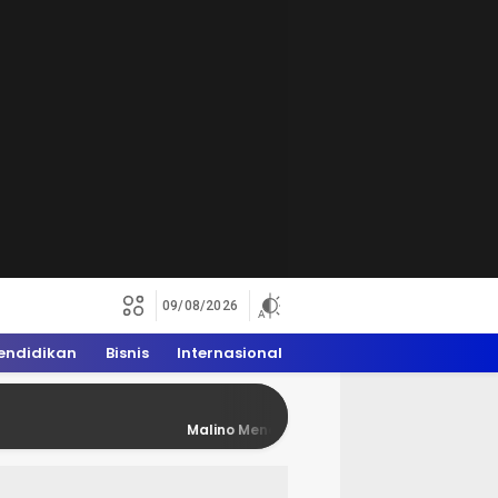
09/08/2026
endidikan
Bisnis
Internasional
Malino Mendadak Penuh Rider Trail, WAM 2026 Do