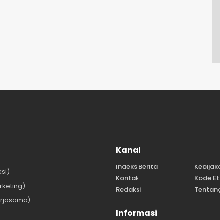
Kanal
Indeks Berita
Kebijak
si)
Kontak
Kode Et
keting)
Redaksi
Tentan
rjasama)
Informasi