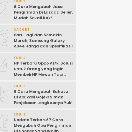
2
EKBIS
6 Cara Mengubah Jasa
Pengiriman Di Lazada Seller,
Mudah Sekali Kok!
3
GADGET
Baru Lagi dan Semakin
Murah, Samsung Galaxy
A04e Harga dan Spesifikasi!
4
EKBIS
HP Terbaru Oppo A17k, Solusi
untuk Orang yang ingin
Membeli HP Mewah Tapi
Murah!
5
EKBIS
6 Cara Mengubah Bahasa
Di Aplikasi Gojek! Simak
Penjelasan Lengkapnya Yuk!
6
EKBIS
Update Terbaru! 7 Cara
Mengubah Opsi Pengiriman
Di Shopee yang Wajib