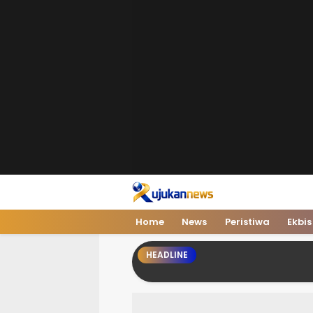
Rujukan News
Satu Rujukan Sejuta Informasi
Home
News
Peristiwa
Ekbis
HEADLINE