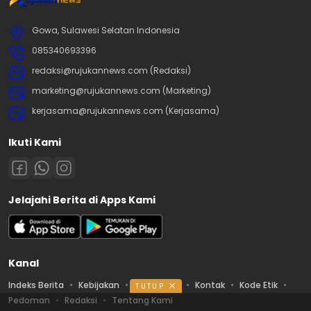
Gowa, Sulawesi Selatan Indonesia
085340693396
redaksi@rujukannews.com (Redaksi)
marketing@rujukannews.com (Marketing)
kerjasama@rujukannews.com (Kerjasama)
Ikuti Kami
Jelajahi Berita di Apps Kami
Kanal
Indeks Berita
Kebijakan
Ketentuan
Kontak
Kode Etik
TUTUP
Pedoman
Redaksi
Tentang Kami