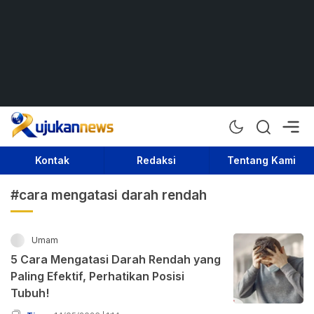
Rujukan News
Satu Rujukan Sejuta Informasi
Kontak
Redaksi
Tentang Kami
#cara mengatasi darah rendah
Umam
5 Cara Mengatasi Darah Rendah yang
Paling Efektif, Perhatikan Posisi
Tubuh!