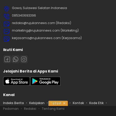
Gowa, Sulawesi Selatan Indonesia
085340693396
redaksi@rujukannews.com (Redaksi)
marketing@rujukannews.com (Marketing)
kerjasama@rujukannews.com (Kerjasama)
Ikuti Kami
Jelajahi Berita di Apps Kami
Kanal
Indeks Berita
Kebijakan
Ketentuan
Kontak
Kode Etik
TUTUP
Pedoman
Redaksi
Tentang Kami