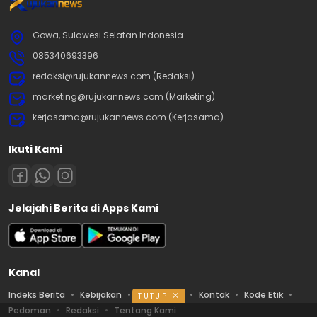
Gowa, Sulawesi Selatan Indonesia
085340693396
redaksi@rujukannews.com (Redaksi)
marketing@rujukannews.com (Marketing)
kerjasama@rujukannews.com (Kerjasama)
Ikuti Kami
Jelajahi Berita di Apps Kami
Kanal
Indeks Berita
Kebijakan
Ketentuan
Kontak
Kode Etik
TUTUP
Pedoman
Redaksi
Tentang Kami