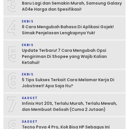
3
Baru Lagi dan Semakin Murah, Samsung Galaxy
A04e Harga dan Spesifikasi!
4
EKBIS
6 Cara Mengubah Bahasa Di Aplikasi Gojek!
Simak Penjelasan Lengkapnya Yuk!
5
EKBIS
Update Terbaru! 7 Cara Mengubah Opsi
Pengiriman Di Shopee yang Wajib Kalian
Ketahui!
6
EKBIS
5 Tips Sukses Terkait Cara Melamar Kerja Di
Jobstreet! Apa Saja Itu?
7
GADGET
Infinix Hot 20S, Terlalu Murah, Terlalu Mewah,
dan Membuat Gelisah (Cuma 2 Jutaan)
8
GADGET
Tecno Pova 4 Pro, Kok Bisa HP Sebagus Ini