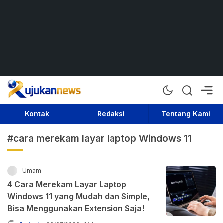
Rujukan News
Satu Rujukan Sejuta Informasi
Kontak
Redaksi
Tentang Kami
#cara merekam layar laptop Windows 11
Umam
4 Cara Merekam Layar Laptop
Windows 11 yang Mudah dan Simple,
Bisa Menggunakan Extension Saja!