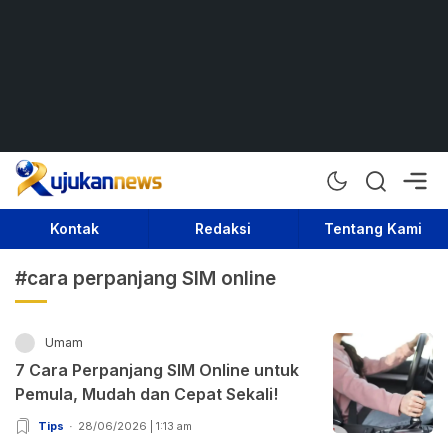
Rujukan News
Satu Rujukan Sejuta Informasi
Kontak
Redaksi
Tentang Kami
#cara perpanjang SIM online
Umam
7 Cara Perpanjang SIM Online untuk
Pemula, Mudah dan Cepat Sekali!
Tips
28/06/2026 | 1:13 am