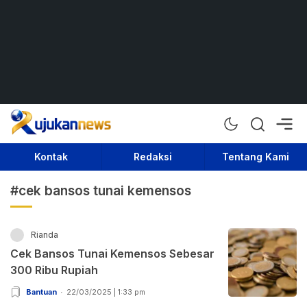
Rujukan News
Satu Rujukan Sejuta Informasi
Kontak
Redaksi
Tentang Kami
#cek bansos tunai kemensos
Rianda
Cek Bansos Tunai Kemensos Sebesar
300 Ribu Rupiah
Bantuan
22/03/2025 | 1:33 pm