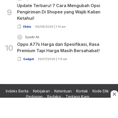
Update Terbaru! 7 Cara Mengubah Opsi
9
Pengiriman Di Shopee yang Wajib Kalian
Ketahui!
Ekbis
06/08/2026 | 1:14 am
Syadir Ali
Oppo A77s Harga dan Spesifikasi, Rasa
10
Premium Tapi Harga Masih Bersahabat!
Gadget
29/07/2026 | 1:13 am
Indeks Berita
Kebijakan
Ketentuan
Kontak
Kode Etik
Pedoman
Redaksi
Tentang Kami
Copyright © 2024 Rujukan News, Satu Rujukan Sejuta Informasi.
All rights reserved.