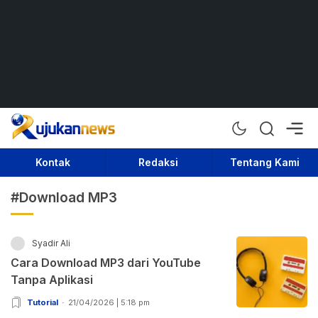
Rujukan News
Satu Rujukan Sejuta Informasi
Kontak
Redaksi
Tentang Kami
#Download MP3
Syadir Ali
Cara Download MP3 dari YouTube
Tanpa Aplikasi
Tutorial
21/04/2026 | 5:18 pm