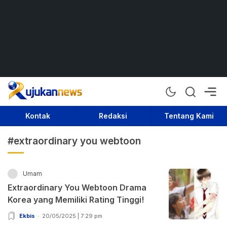
Rujukan News
Satu Rujukan Sejuta Informasi
Kontak
Redaksi
Tentang Kami
#extraordinary you webtoon
Umam
Extraordinary You Webtoon Drama
Korea yang Memiliki Rating Tinggi!
Ekbis
20/05/2025 | 7:29 pm