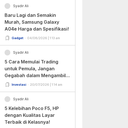
Syadir Ali
Baru Lagi dan Semakin
Murah, Samsung Galaxy
A04e Harga dan Spesifikasi!
Gadget
04/08/2026 | 1:13 am
Syadir Ali
5 Cara Memulai Trading
untuk Pemula, Jangan
Gegabah dalam Mengambil
Keputusan!
Investasi
20/07/2026 | 1:14 am
Syadir Ali
5 Kelebihan Poco F5, HP
dengan Kualitas Layar
Terbaik di Kelasnya!