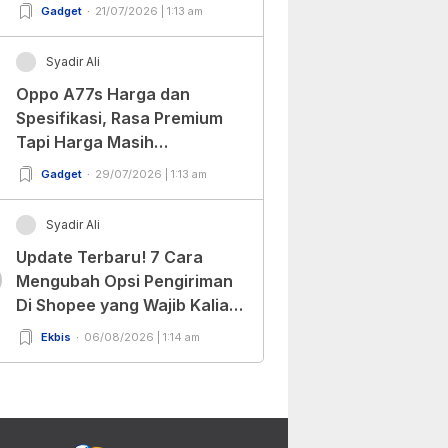
Gadget
21/07/2026 | 1:13 am
Syadir Ali
Oppo A77s Harga dan
Spesifikasi, Rasa Premium
Tapi Harga Masih
Bersahabat!
Gadget
29/07/2026 | 1:13 am
Syadir Ali
Update Terbaru! 7 Cara
0
Mengubah Opsi Pengiriman
Di Shopee yang Wajib Kalian
Ketahui!
Ekbis
06/08/2026 | 1:14 am