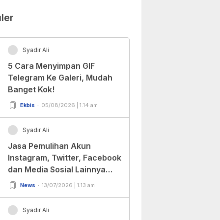
ler
Syadir Ali
5 Cara Menyimpan GIF
Telegram Ke Galeri, Mudah
Banget Kok!
Ekbis
05/08/2026 | 1:14 am
Syadir Ali
Jasa Pemulihan Akun
Instagram, Twitter, Facebook
dan Media Sosial Lainnya
(Update Terbaru 2022)
News
13/07/2026 | 1:13 am
Syadir Ali