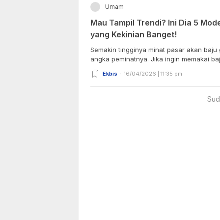
Umam
Mau Tampil Trendi? Ini Dia 5 Mo
yang Kekinian Banget!
Semakin tingginya minat pasar akan baju 
angka peminatnya. Jika ingin memakai baju
Ekbis
16/04/2026 | 11:35 pm
Sud