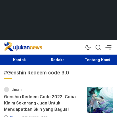
Rujukan News
Satu Rujukan Sejuta Informasi
Kontak
Redaksi
Tentang Kami
#Genshin Redeem code 3.0
Umam
Genshin Redeem Code 2022, Coba
Klaim Sekarang Juga Untuk
Mendapatkan Skin yang Bagus!