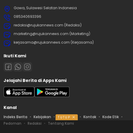
Gowa, Sulawesi Selatan Indonesia
085340693396
redaksi@rujukannews.com (Redaksi)
marketing@rujukannews.com (Marketing)
kerjasama@rujukannews.com (Kerjasama)
Ikuti Kami
Jelajahi Berita di Apps Kami
Kanal
Indeks Berita
Kebijakan
Ketentuan
Kontak
Kode Etik
TUTUP
Pedoman
Redaksi
Tentang Kami