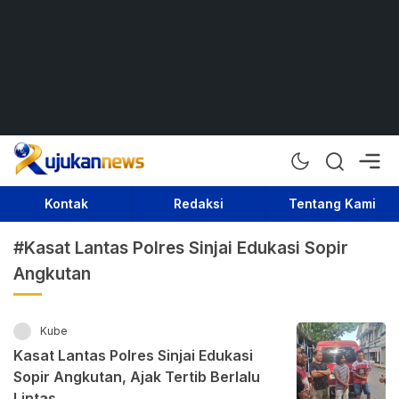
Rujukan News
Satu Rujukan Sejuta Informasi
Kontak
Redaksi
Tentang Kami
#Kasat Lantas Polres Sinjai Edukasi Sopir
Angkutan
Kube
Kasat Lantas Polres Sinjai Edukasi
Sopir Angkutan, Ajak Tertib Berlalu
Lintas