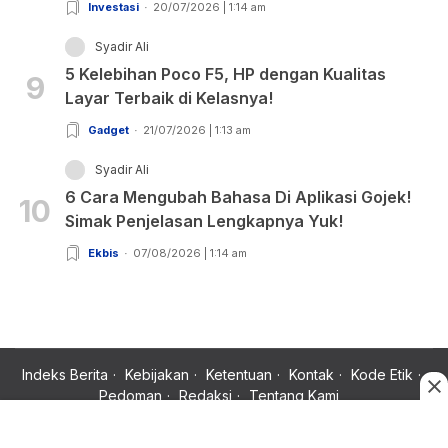
Investasi
20/07/2026 | 1:14 am
Syadir Ali
5 Kelebihan Poco F5, HP dengan Kualitas
9
Layar Terbaik di Kelasnya!
Gadget
21/07/2026 | 1:13 am
Syadir Ali
6 Cara Mengubah Bahasa Di Aplikasi Gojek!
10
Simak Penjelasan Lengkapnya Yuk!
Ekbis
07/08/2026 | 1:14 am
Indeks Berita
Kebijakan
Ketentuan
Kontak
Kode Etik
Pedoman
Redaksi
Tentang Kami
Copyright © 2024 Rujukan News, Satu Rujukan Sejuta Informasi.