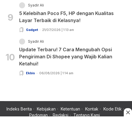
Syadir Ali
5 Kelebihan Poco F5, HP dengan Kualitas
9
Layar Terbaik di Kelasnya!
Gadget
21/07/2026 | 1:13 am
Syadir Ali
Update Terbaru! 7 Cara Mengubah Opsi
10
Pengiriman Di Shopee yang Wajib Kalian
Ketahui!
Ekbis
06/08/2026 | 1:14 am
Indeks Berita
Kebijakan
Ketentuan
Kontak
Kode Etik
Pedoman
Redaksi
Tentang Kami
Copyright © 2024 Rujukan News, Satu Rujukan Sejuta Informasi.