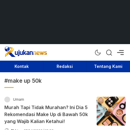
Rujukan News
Satu Rujukan Sejuta Informasi
Kontak
Redaksi
Tentang Kami
#make up 50k
Umam
Murah Tapi Tidak Murahan? Ini Dia 5
Rekomendasi Make Up di Bawah 50k
yang Wajib Kalian Ketahui!