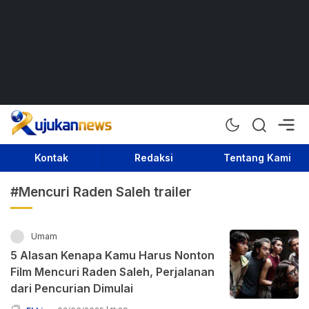
Rujukan News
Satu Rujukan Sejuta Informasi
Kontak
Redaksi
Tentang Kami
#Mencuri Raden Saleh trailer
Umam
5 Alasan Kenapa Kamu Harus Nonton
Film Mencuri Raden Saleh, Perjalanan
dari Pencurian Dimulai