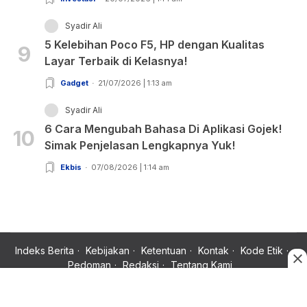
Syadir Ali
5 Kelebihan Poco F5, HP dengan Kualitas
9
Layar Terbaik di Kelasnya!
Gadget
21/07/2026 | 1:13 am
Syadir Ali
6 Cara Mengubah Bahasa Di Aplikasi Gojek!
10
Simak Penjelasan Lengkapnya Yuk!
Ekbis
07/08/2026 | 1:14 am
Indeks Berita
Kebijakan
Ketentuan
Kontak
Kode Etik
Pedoman
Redaksi
Tentang Kami
Copyright © 2024 Rujukan News, Satu Rujukan Sejuta Informasi.