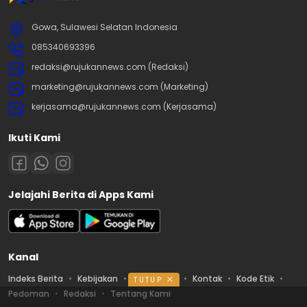
Gowa, Sulawesi Selatan Indonesia
085340693396
redaksi@rujukannews.com (Redaksi)
marketing@rujukannews.com (Marketing)
kerjasama@rujukannews.com (Kerjasama)
Ikuti Kami
Jelajahi Berita di Apps Kami
Kanal
Indeks Berita
Kebijakan
Ketentuan
Kontak
Kode Etik
TUTUP
Pedoman
Redaksi
Tentang Kami