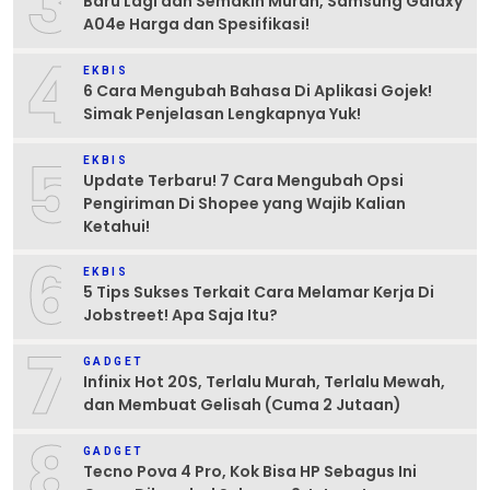
3
Baru Lagi dan Semakin Murah, Samsung Galaxy
A04e Harga dan Spesifikasi!
4
EKBIS
6 Cara Mengubah Bahasa Di Aplikasi Gojek!
Simak Penjelasan Lengkapnya Yuk!
5
EKBIS
Update Terbaru! 7 Cara Mengubah Opsi
Pengiriman Di Shopee yang Wajib Kalian
Ketahui!
6
EKBIS
5 Tips Sukses Terkait Cara Melamar Kerja Di
Jobstreet! Apa Saja Itu?
7
GADGET
Infinix Hot 20S, Terlalu Murah, Terlalu Mewah,
dan Membuat Gelisah (Cuma 2 Jutaan)
8
GADGET
Tecno Pova 4 Pro, Kok Bisa HP Sebagus Ini