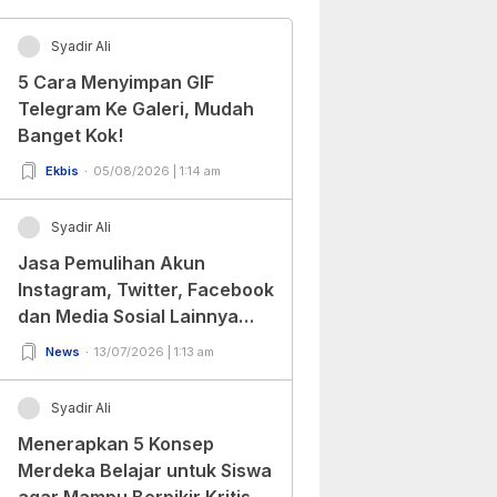
Syadir Ali
5 Cara Menyimpan GIF
Telegram Ke Galeri, Mudah
Banget Kok!
Ekbis
05/08/2026 | 1:14 am
Syadir Ali
Jasa Pemulihan Akun
Instagram, Twitter, Facebook
dan Media Sosial Lainnya
(Update Terbaru 2022)
News
13/07/2026 | 1:13 am
Syadir Ali
Menerapkan 5 Konsep
Merdeka Belajar untuk Siswa
agar Mampu Berpikir Kritis