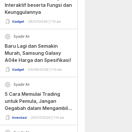
Interaktif beserta Fungsi dan
Keunggulannya
Gadget
28/07/2026 | 1:13 am
Syadir Ali
Baru Lagi dan Semakin
Murah, Samsung Galaxy
A04e Harga dan Spesifikasi!
Gadget
04/08/2026 | 1:13 am
Syadir Ali
5 Cara Memulai Trading
untuk Pemula, Jangan
Gegabah dalam Mengambil
Keputusan!
Investasi
20/07/2026 | 1:14 am