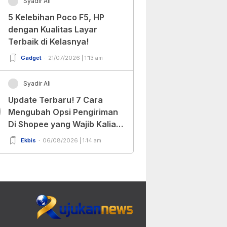
Syadir Ali
5 Kelebihan Poco F5, HP
dengan Kualitas Layar
Terbaik di Kelasnya!
Gadget
21/07/2026 | 1:13 am
Syadir Ali
Update Terbaru! 7 Cara
0
Mengubah Opsi Pengiriman
Di Shopee yang Wajib Kalian
Ketahui!
Ekbis
06/08/2026 | 1:14 am