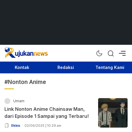
Rujukan News
Satu Rujukan Sejuta Informasi
Kontak
Redaksi
Tentang Kami
#Nonton Anime
Umam
Link Nonton Anime Chainsaw Man,
dari Episode 1 Sampai yang Terbaru!
Ekbis
02/06/2025 | 10:29 am