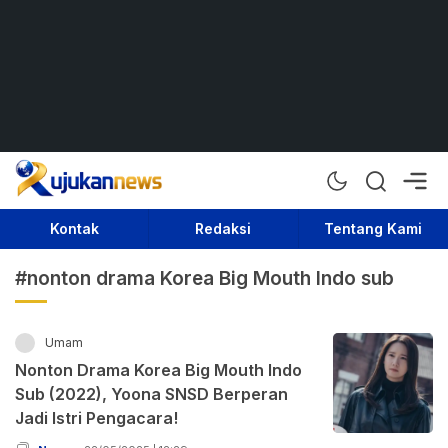
Rujukan News
Satu Rujukan Sejuta Informasi
Kontak
Redaksi
Tentang Kami
#nonton drama Korea Big Mouth Indo sub
Umam
Nonton Drama Korea Big Mouth Indo
Sub (2022), Yoona SNSD Berperan
Jadi Istri Pengacara!