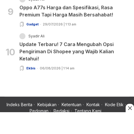
Oppo A77s Harga dan Spesifikasi, Rasa
9
Premium Tapi Harga Masih Bersahabat!
Gadget
29/07/2026 | 1:13 am
Syadir Ali
Update Terbaru! 7 Cara Mengubah Opsi
10
Pengiriman Di Shopee yang Wajib Kalian
Ketahui!
Ekbis
06/08/2026 | 1:14 am
Indeks Berita
Kebijakan
Ketentuan
Kontak
Kode Etik
Pedoman
Redaksi
Tentang Kami
Copyright © 2024 Rujukan News, Satu Rujukan Sejuta Informasi.
All rights reserved.