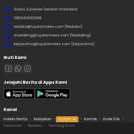
Gowa, Sulawesi Selatan Indonesia
085340693396
redaksi@rujukannews.com (Redaksi)
marketing@rujukannews.com (Marketing)
kerjasama@rujukannews.com (Kerjasama)
Ikuti Kami
Jelajahi Berita di Apps Kami
Kanal
Indeks Berita
Kebijakan
Ketentuan
Kontak
Kode Etik
TUTUP
Pedoman
Redaksi
Tentang Kami