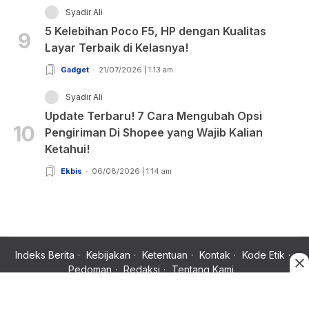
Syadir Ali
5 Kelebihan Poco F5, HP dengan Kualitas
9
Layar Terbaik di Kelasnya!
Gadget
21/07/2026 | 1:13 am
Syadir Ali
Update Terbaru! 7 Cara Mengubah Opsi
10
Pengiriman Di Shopee yang Wajib Kalian
Ketahui!
Ekbis
06/08/2026 | 1:14 am
Indeks Berita
Kebijakan
Ketentuan
Kontak
Kode Etik
Pedoman
Redaksi
Tentang Kami
Copyright © 2024 Rujukan News, Satu Rujukan Sejuta Informasi.