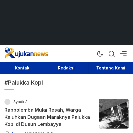
Rujukan News
Satu Rujukan Sejuta Informasi
Kontak
Redaksi
Tentang Kami
#Palukka Kopi
Syadir Ali
Rappolemba Mulai Resah, Warga
Keluhkan Dugaan Maraknya Palukka
Kopi di Dusun Lembayya