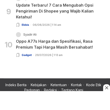
Update Terbaru! 7 Cara Mengubah Opsi
9
Pengiriman Di Shopee yang Wajib Kalian
Ketahui!
Ekbis
06/08/2026 | 1:14 am
Syadir Ali
Oppo A77s Harga dan Spesifikasi, Rasa
10
Premium Tapi Harga Masih Bersahabat!
Gadget
29/07/2026 | 1:13 am
Indeks Berita
Kebijakan
Ketentuan
Kontak
Kode Etik
Pedoman
Redaksi
Tentang Kami
Copyright © 2024 Rujukan News, Satu Rujukan Sejuta Informasi.
All rights reserved.