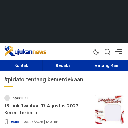
Rujukan News
Satu Rujukan Sejuta Informasi
Kontak
Redaksi
Tentang Kami
#pidato tentang kemerdekaan
Syadir Ali
13 Link Twibbon 17 Agustus 2022
Keren Terbaru
Ekbis
08/05/2025 | 12:01 pm