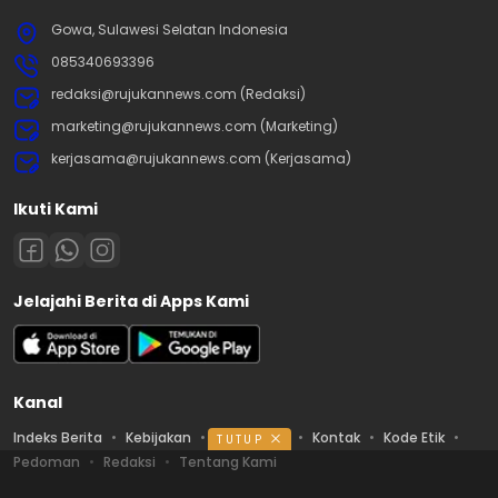
Gowa, Sulawesi Selatan Indonesia
085340693396
redaksi@rujukannews.com (Redaksi)
marketing@rujukannews.com (Marketing)
kerjasama@rujukannews.com (Kerjasama)
Ikuti Kami
Jelajahi Berita di Apps Kami
Kanal
Indeks Berita
Kebijakan
Ketentuan
Kontak
Kode Etik
TUTUP
Pedoman
Redaksi
Tentang Kami