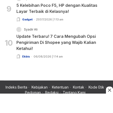
5 Kelebihan Poco F5, HP dengan Kualitas
9
Layar Terbaik di Kelasnya!
Gadget
21/07/2026 | 1:13 am
Syadir Ali
Update Terbaru! 7 Cara Mengubah Opsi
10
Pengiriman Di Shopee yang Wajib Kalian
Ketahui!
Ekbis
06/08/2026 | 1:14 am
Indeks Berita
Kebijakan
Ketentuan
Kontak
Kode Etik
Pedoman
Redaksi
Tentang Kami
Copyright © 2024 Rujukan News, Satu Rujukan Sejuta Informasi.
All rights reserved.