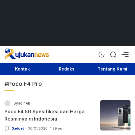
Rujukan News
Satu Rujukan Sejuta Informasi
Kontak
Redaksi
Tentang Kami
#Poco F4 Pro
Syadir Ali
Poco F4 5G Spesifikasi dan Harga
Resminya di Indonesia
Gadget
30/01/2026 | 1:29 pm